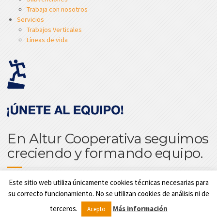
Trabaja con nosotros
Servicios
Trabajos Verticales
Líneas de vida
En Altur Cooperativa seguimos
creciendo y formando equipo.
Este sitio web utiliza únicamente cookies técnicas necesarias para
su correcto funcionamiento. No se utilizan cookies de análisis ni de
© 2023
Altur – Trabajos Verticales
terceros.
Más información
Acepto
Aviso legal
|
Política de privacidad
|
Política de cookies